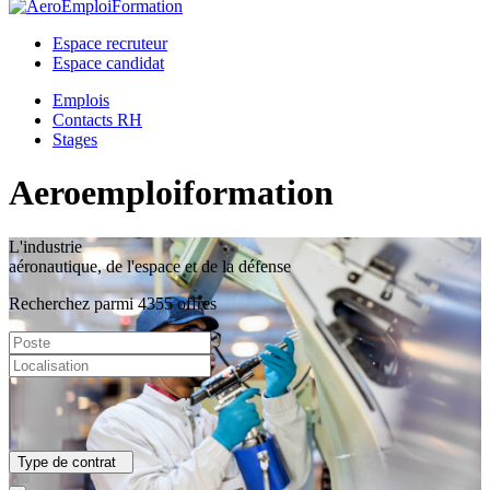
Espace recruteur
Espace candidat
Emplois
Contacts RH
Stages
Aeroemploiformation
L'industrie
aéronautique, de l'espace et de la défense
Recherchez parmi 4355 offres
Type de contrat