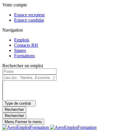
Panneau de gestion des cookies
Aller au contenu principal
Menu principal
Votre compte
Espace recruteur
Espace candidat
Navigation
Emplois
Contacts RH
Stages
Formations
Rechercher un emploi
Type de contrat
Rechercher
Rechercher
Menu
Fermer le menu