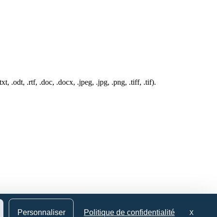
odt, .rtf, .doc, .docx, .jpeg, .jpg, .png, .tiff, .tif).
Personnaliser
Politique de confidentialité
X
Masquer