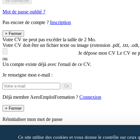
Se connecter
Mot de passe oublié ?
Pas encore de compte ?
Inscription
×
Fermer
Votre CV ne peut pas excéder la taille de 2 Mo.
Votre CV doit être un fichier texte ou image (extension .pdf, .txt, .odt, .rt
Je dépose mon CV
Le CV ne peu
ou
Un compte existe déjà avec l'email de ce CV.
Je renseigne mon e-mail :
Ok
Déjà membre AeroEmploiFormation ?
Connexion
×
Fermer
Réinitialiser mon mot de passe
Ok
Ce site utilise des cookies et vous donne le contrôle sur ceux 