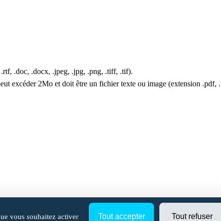
f, .doc, .docx, .jpeg, .jpg, .png, .tiff, .tif).
t excéder 2Mo et doit être un fichier texte ou image (extension .pdf, .txt, .
Tout accepter
Tout refuser
que vous souhaitez activer