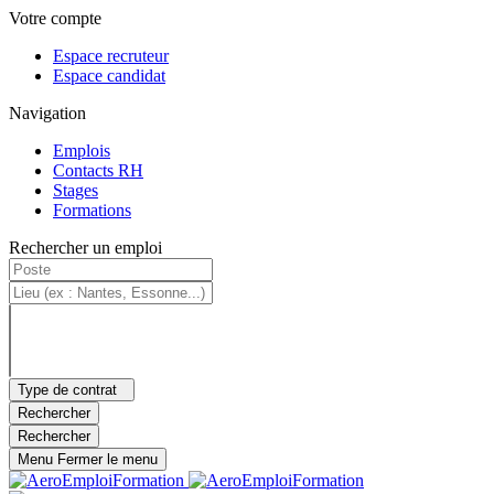
Panneau de gestion des cookies
Aller au contenu principal
Menu principal
Votre compte
Espace recruteur
Espace candidat
Navigation
Emplois
Contacts RH
Stages
Formations
Rechercher un emploi
Type de contrat
Rechercher
Rechercher
Menu
Fermer le menu