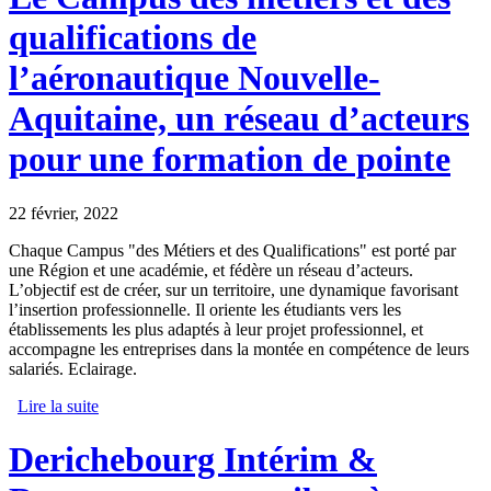
qualifications de
l’aéronautique Nouvelle-
Aquitaine, un réseau d’acteurs
pour une formation de pointe
22 février, 2022
Chaque Campus "des Métiers et des Qualifications" est porté par
une Région et une académie, et fédère un réseau d’acteurs.
L’objectif est de créer, sur un territoire, une dynamique favorisant
l’insertion professionnelle. Il oriente les étudiants vers les
établissements les plus adaptés à leur projet professionnel, et
accompagne les entreprises dans la montée en compétence de leurs
salariés. Eclairage.
Lire la suite
de Le Campus des métiers et des qualifications de
l’aéronautique Nouvelle-Aquitaine, un réseau d’acteurs
pour une formation de pointe
Derichebourg Intérim &