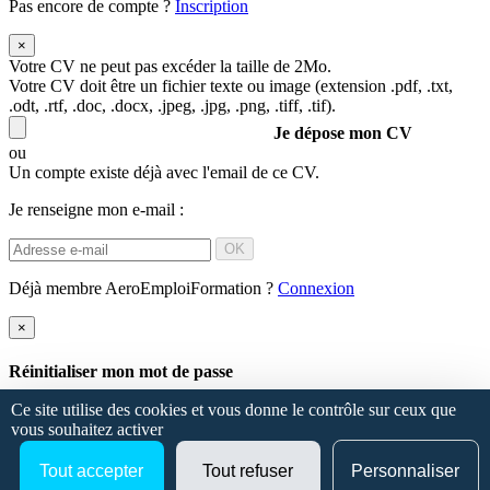
Pas encore de compte ?
Inscription
×
Votre CV ne peut pas excéder la taille de 2Mo.
Votre CV doit être un fichier texte ou image (extension .pdf, .txt,
.odt, .rtf, .doc, .docx, .jpeg, .jpg, .png, .tiff, .tif).
Je dépose mon CV
ou
Un compte existe déjà avec l'email de ce CV.
Je renseigne mon e-mail :
OK
Déjà membre AeroEmploiFormation ?
Connexion
×
Réinitialiser mon mot de passe
Ce site utilise des cookies et vous donne le contrôle sur ceux que
OK
vous souhaitez activer
Tout accepter
Tout refuser
Personnaliser