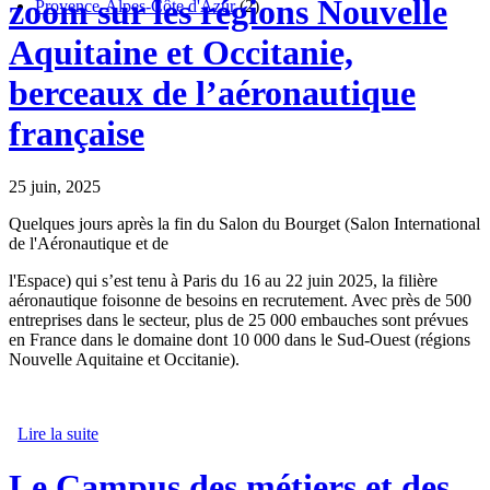
zoom sur les régions Nouvelle
Provence-Alpes-Côte d'Azur
(2)
Aquitaine et Occitanie,
berceaux de l’aéronautique
française
25 juin, 2025
Quelques jours après la fin du Salon du Bourget (Salon International
de l'Aéronautique et de
l'Espace) qui s’est tenu à Paris du 16 au 22 juin 2025, la filière
aéronautique foisonne de besoins en recrutement. Avec près de 500
entreprises dans le secteur, plus de 25 000 embauches sont prévues
en France dans le domaine dont 10 000 dans le Sud-Ouest (régions
Nouvelle Aquitaine et Occitanie).
Lire la suite
de Recrutement aéronautique : zoom sur les régions
Nouvelle Aquitaine et Occitanie, berceaux de
l’aéronautique française
Le Campus des métiers et des