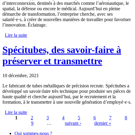
d’interconnexion, destinés à des marchés comme l’aéronautique, le
spatial, la défense ou encore le médical. Aujourd’hui en pleine
démarche de transformation, l’entreprise cherche, avec ses
salarié·e·s, à créer de nouvelles manières de travailler pour favoriser
l’innovation. Éclairage.
Lire la suite
de Radiall, vos rêves inspirent de nouvelles connexions
Spécitubes, des savoir-faire à
préserver et transmettre
10 décembre, 2021
Le fabricant de tubes métalliques de précision recrute. Spécitubes a
développé un savoir-faire très technique pour produire ses pièces de
haute qualité et cherche aujourd’hui, par le recrutement et la
formation, à le transmettre à une nouvelle génération d’employé·e·s.
Lire la suite
de Spécitubes, des savoir-faire à préserver et transmettre
1
2
3
4
5
6
7
8
9
…
suivant ›
dernier »
Pages
Qui sommes-nous ?