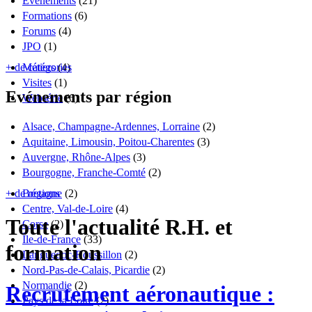
Évènements
(21)
Formations
(6)
Forums
(4)
JPO
(1)
+ de catégories
Métiers
(4)
Visites
(1)
Evénements par région
Websérie
(6)
Alsace, Champagne-Ardennes, Lorraine
(2)
Aquitaine, Limousin, Poitou-Charentes
(3)
Auvergne, Rhône-Alpes
(3)
Bourgogne, Franche-Comté
(2)
+ de régions
Bretagne
(2)
Centre, Val-de-Loire
(4)
Toute l'actualité R.H. et
Corse
(2)
Île-de-France
(33)
formation
Languedoc-Roussillon
(2)
Nord-Pas-de-Calais, Picardie
(2)
Normandie
(2)
Recrutement aéronautique :
Pays de la Loire
(2)