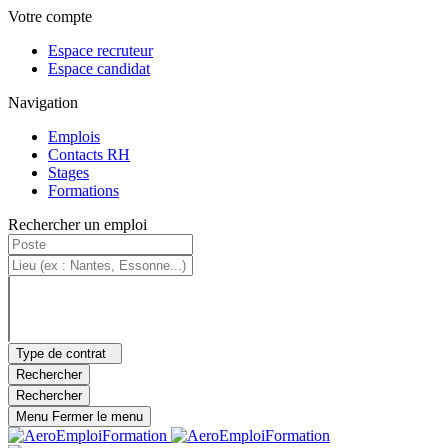
Panneau de gestion des cookies
Aller au contenu principal
Menu principal
Votre compte
Espace recruteur
Espace candidat
Navigation
Emplois
Contacts RH
Stages
Formations
Rechercher un emploi
Type de contrat
Rechercher
Rechercher
Menu
Fermer le menu