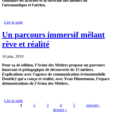
connaître les activités et la diversité des métiers de
l'aéronautique et l'aérien.
Lire la suite
de Plus de femmes dans l’aéronautique et le spatial
Un parcours immersif mêlant
rêve et réalité
16 juin, 2019
Pour sa 4e édition, l’Avion des Métiers propose un parcours
innovant et pédagogique de découverte de 15 métiers.
Explications avec l’agence de communication événementielle
Double2 qui a conçu et réalisé, avec Yvan Hinnemann, l’espace
démonstrations de l’Avion des Métiers.
Lire la suite
de Un parcours immersif mêlant rêve et réalité
1
2
3
4
5
suivant ›
dernier »
Pages