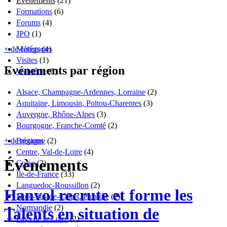
Évènements
(21)
Formations
(6)
Forums
(4)
JPO
(1)
+ de catégories
Métiers
(4)
Visites
(1)
Evénements par région
Websérie
(6)
Alsace, Champagne-Ardennes, Lorraine
(2)
Aquitaine, Limousin, Poitou-Charentes
(3)
Auvergne, Rhône-Alpes
(3)
Bourgogne, Franche-Comté
(2)
+ de régions
Bretagne
(2)
Centre, Val-de-Loire
(4)
Évènements
Corse
(2)
Île-de-France
(33)
Languedoc-Roussillon
(2)
Hanvol recrute et forme les
Nord-Pas-de-Calais, Picardie
(2)
Normandie
(2)
Talents en situation de
Pays de la Loire
(2)